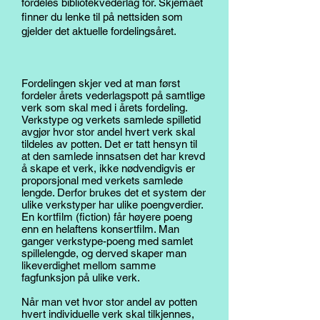
fordeles bibliotekvederlag for. Skjemaet
finner du lenke til på nettsiden som
gjelder det aktuelle fordelingsåret.
Fordelingen skjer ved at man først
fordeler årets vederlagspott på samtlige
verk som skal med i årets fordeling.
Verkstype og verkets samlede spilletid
avgjør hvor stor andel hvert verk skal
tildeles av potten. Det er tatt hensyn til
at den samlede innsatsen det har krevd
å skape et verk, ikke nødvendigvis er
proporsjonal med verkets samlede
lengde. Derfor brukes det et system der
ulike verkstyper har ulike poengverdier.
En kortfilm (fiction) får høyere poeng
enn en helaftens konsertfilm. Man
ganger verkstype-poeng med samlet
spillelengde, og derved skaper man
likeverdighet mellom samme
fagfunksjon på ulike verk.
Når man vet hvor stor andel av potten
hvert individuelle verk skal tilkjennes,