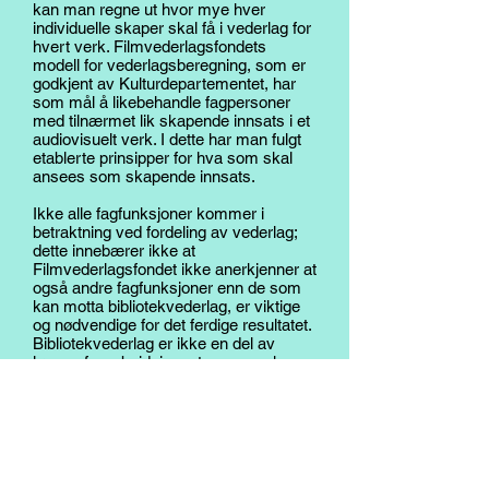
kan man regne ut hvor mye hver
individuelle skaper skal få i vederlag for
hvert verk. Filmvederlagsfondets
modell for vederlagsberegning, som er
godkjent av Kulturdepartementet, har
som mål å likebehandle fagpersoner
med tilnærmet lik skapende innsats i et
audiovisuelt verk. I dette har man fulgt
etablerte prinsipper for hva som skal
ansees som skapende innsats.
Ikke alle fagfunksjoner kommer i
betraktning ved fordeling av vederlag;
dette innebærer ikke at
Filmvederlagsfondet ikke anerkjenner at
også andre fagfunksjoner enn de som
kan motta bibliotekvederlag, er viktige
og nødvendige for det ferdige resultatet.
Bibliotekvederlag er ikke en del av
lønnen for arbeidsinnsatsen, men kan
sammenlignes med andre offentlige
støtteordninger i kultursektoren som
skapere kan søke tilskudd fra.